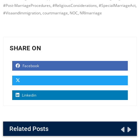
#Post-MarriageProcedures
,
#ReligiousConsiderations
,
#SpecialMarriageAct
,
#VisaandImmigration
,
courtmarriage
,
NOC
,
NRImarriage
SHARE ON
Facebook
Linkedin
Related Posts