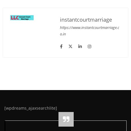
instantcourtmarriage
https://www.instantcourtmarriage.c
o.in
[wpdreams_ajaxsearchlite]