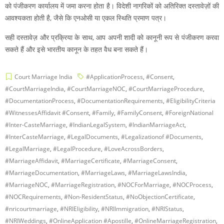
को पंजीकरण कार्यालय में जमा करना होता है। विदेशी नागरिकों को अतिरिक्त दस्तावेज़ों की
आवश्यकता होती है, जैसे कि एनओसी या एकल स्थिति प्रमाण पत्र।
सही दस्तावेज़ और प्रक्रिया के साथ, आप अपनी शादी को कानूनी रूप से पंजीकरण करवा
सकते हैं और इसे भारतीय कानून के तहत वैध बना सकते हैं।
Court Marriage India
#ApplicationProcess
,
#Consent
,
#CourtMarriageIndia
,
#CourtMarriageNOC
,
#CourtMarriageProcedure
,
#DocumentationProcess
,
#DocumentationRequirements
,
#EligibilityCriteria
#WitnessesAffidavit #Consent
,
#Family
,
#FamilyConsent
,
#ForeignNational
#Inter-CasteMarriage
,
#IndianLegalSystem
,
#IndianMarriageAct
,
#InterCasteMarriage
,
#LegalDocuments
,
#Legalizationof #Documents
,
#LegalMarriage
,
#LegalProcedure
,
#LoveAcrossBorders
,
#MarriageAffidavit
,
#MarriageCertificate
,
#MarriageConsent
,
#MarriageDocumentation
,
#MarriageLaws
,
#MarriageLawsIndia
,
#MarriageNOC
,
#MarriageRegistration
,
#NOCForMarriage
,
#NOCProcess
,
#NOCRequirements
,
#Non-ResidentStatus
,
#NoObjectionCertificate
,
#nricourtmarriage
,
#NRIEligibility
,
#NRIImmigration
,
#NRIStatus
,
#NRIWeddings
,
#OnlineApplication #Apostille
,
#OnlineMarriageRegistration
,